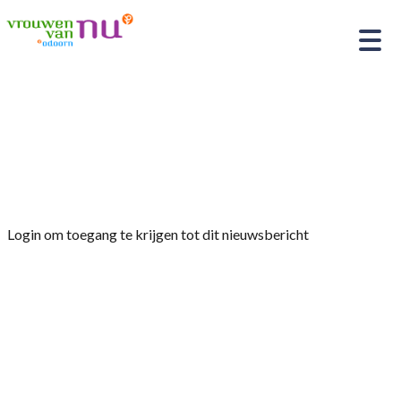
Home
»
Afdelingsnieuws
»
Bijeenkomst maandag
11 september 2023 “Maatschappij van
Weldadigheid”
Login om toegang te krijgen tot dit nieuwsbericht