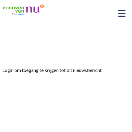
Home
»
Afdelingsnieuws
»
Bijeenkomst maandag
11 november 2024 “Het Drentse Landschap”
Login om toegang te krijgen tot dit nieuwsbericht