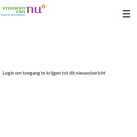
Home
»
Afdelingsnieuws
»
Bezoek Maritiem
MuZEEum, georganiseerd door Joke en Marij.
Login om toegang te krijgen tot dit nieuwsbericht