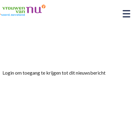
Home
»
Afdelingsnieuws
»
Bezoek/excursie aan
camping de Paardekreek
Login om toegang te krijgen tot dit nieuwsbericht