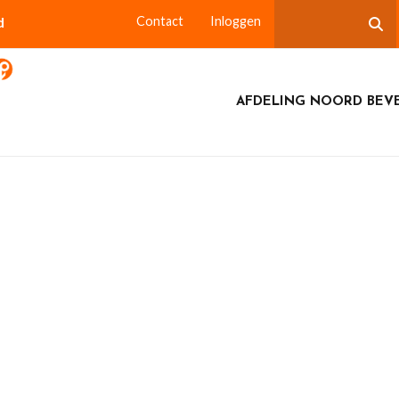
d
Contact
Inloggen
AFDELING NOORD BEV
lub bezoekt Bevrijdingsmuseum in Nieuwdorp