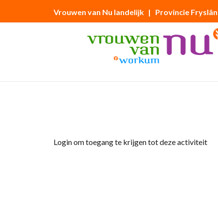
Vrouwen van Nu landelijk
| Provincie Fryslân
Home
»
” Wij trappen af “
Login om toegang te krijgen tot deze activiteit