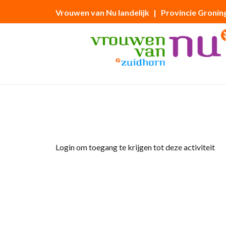
Vrouwen van Nu landelijk
| Provincie Gronin
Home
»
Wandeling rond Leek Nietap
Login om toegang te krijgen tot deze activiteit