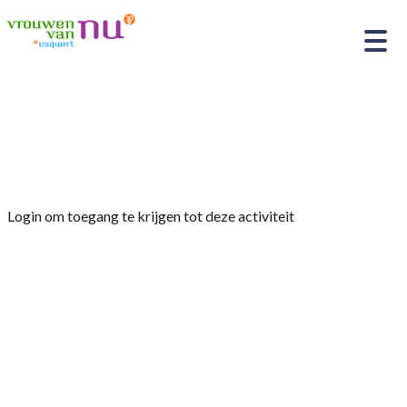
Home
»
Wandeling door het dorp o.l.v. de heer J.
Zuidema
Login om toegang te krijgen tot deze activiteit