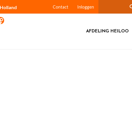
-Holland
Contact
Inloggen
AFDELING HEILOO
geest naar Krommenie