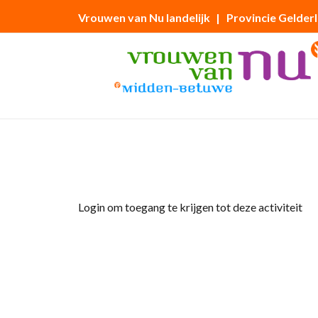
Vrouwen van Nu landelijk
| Provincie Gelder
Home
»
Tuinclub ‘Juffertjes in ’t Groen’
Login om toegang te krijgen tot deze activiteit