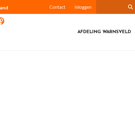
land
Contact
Inloggen
AFDELING WARNSVELD
 park Huis Verwolde