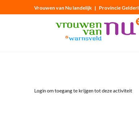
Vrouwen van Nu landelijk
| Provincie Gelder
Home
»
tuinclub 2 ‘vrouwenmantel’ Bezoek
Login om toegang te krijgen tot deze activiteit