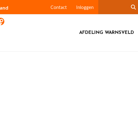
land
Contact
Inloggen
AFDELING WARNSVELD
komst