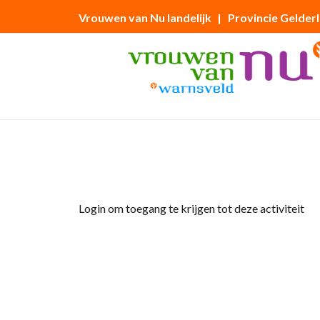
Vrouwen van Nu landelijk
| Provincie Gelder
Home
»
tuinclub 1 ‘Vrouwenmantel’ bijeen
Login om toegang te krijgen tot deze activiteit