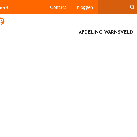
land
Contact
Inloggen
AFDELING WARNSVELD
Tuin De Valk