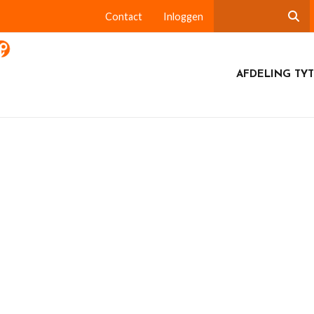
Contact
Inloggen
AFDELING TYT
26, Theetun De Hollen Ryptsjerk.