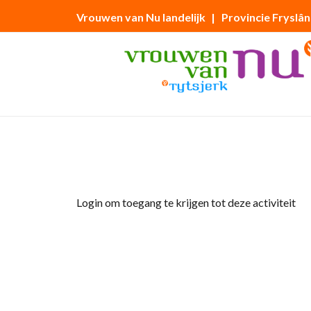
Vrouwen van Nu landelijk
| Provincie Fryslân
Home
»
Teut-en-Leut middag 14 augustus 20
Login om toegang te krijgen tot deze activiteit