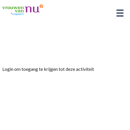
Home
»
Rondwandeling door Usquert o.l.v. de
heer Zuidema
Login om toegang te krijgen tot deze activiteit