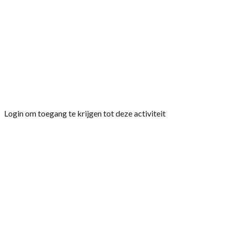
bij Antoinette 8 september : High Tea 70+ ..
september : mogelijk een uitje 6 oktober :
moederdagviering .. oktober : week 43 :
herfststukken .. november : uit eten bij bv Grillig
of Zusje 15 december : kerstviering, in handen
van wijk 3, dit is de Heibloemstraat, Galgeneind
en de Vaart …december : week 50 : kerststukken
Login om toegang te krijgen tot deze activiteit