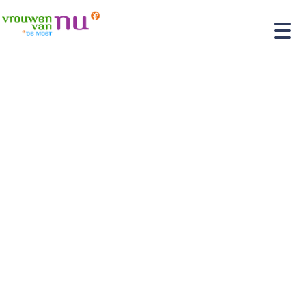
Home
»
Programma 2026 : 13 januari :
Jaarvergadering, aanvang 19.30 uur 26 januari:
Theater De Leest met Plien en Bianca .. februari :
uit eten met social deal 10 maart : Onze
Internationale Vrouwendag: “heel De Moer hapt”
met film : “nog niet bekend” 7 april : lente-avond,
georganiseerd door “maart, augustus en
december” 12 mei : fietsen Hasseltse kapel,
vertrek 9.00 uur 21 mei : High Tea voor iedereen
26 mei : fietsen Hasseltse kapel, vertrek 19.00 uur
… juni : dagfietstocht (bij goed weer) 7 juli : BBQ
met kok Sjef “Vakantietijd” … augustus : excursie
“Bij Broeders” met lunch … augustus : pizza eten