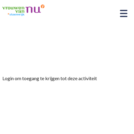
Home
»
Maandelijkse inloopochtend vanaf 10 uur
bij de Heren van de Rechter, elke eerste dinsdag
van de maand.
Login om toegang te krijgen tot deze activiteit