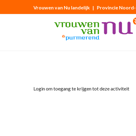
Vrouwen van Nu landelijk
| Provincie Noord
Home
»
Lief en Leed: wij leven met je mee!
Login om toegang te krijgen tot deze activiteit