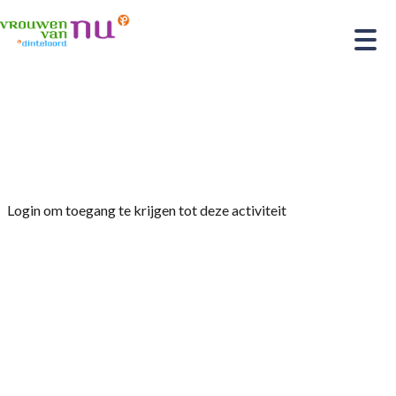
Home
»
Lezing: Voices for Women \’Eva is geen
Adam\’
Login om toegang te krijgen tot deze activiteit