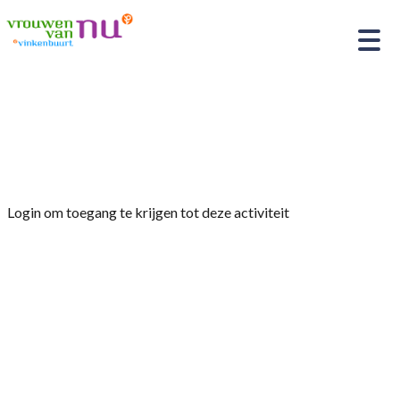
Home
»
Levensverhaal van mevrouw Leny Polak
die Auschwitz overleefde
Login om toegang te krijgen tot deze activiteit