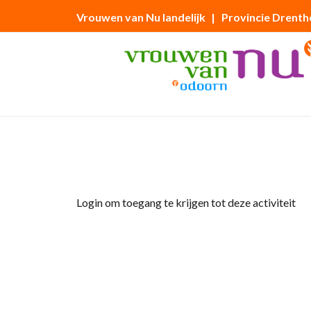
Vrouwen van Nu landelijk
| Provincie Drenth
Home
»
Kinepolis bezoek “De terugreis”
Login om toegang te krijgen tot deze activiteit