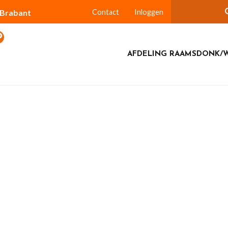
-Brabant
Contact
Inloggen
AFDELING RAAMSDONK/W