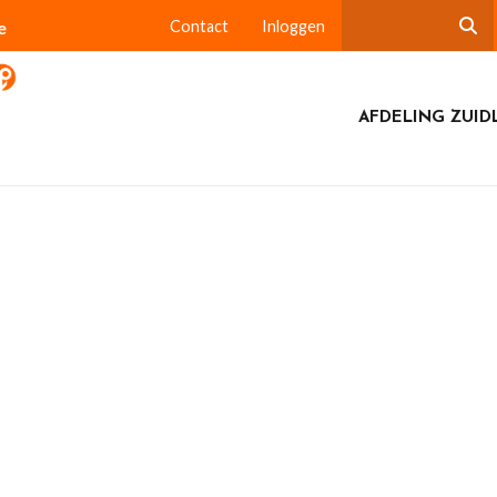
e
Contact
Inloggen
AFDELING ZUID