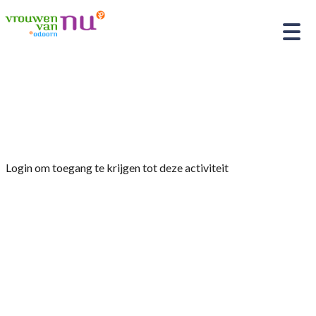
Home
»
Bijeenkomst “Waarom werd de tweeling
na de geboorte gescheiden……?”
Login om toegang te krijgen tot deze activiteit