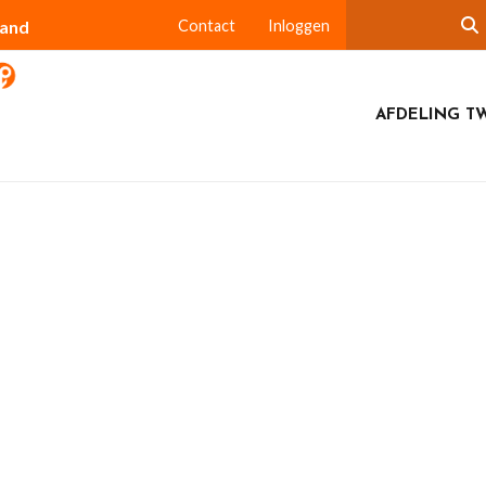
land
Contact
Inloggen
AFDELING T
ter