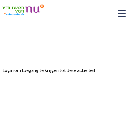
Home
»
Afdelingsavond met Anton Overboom en
Erik-Jan van Schravendijk met Wakker woord
Login om toegang te krijgen tot deze activiteit