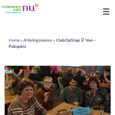
Home
»
Afdelingsnieuws
»
ClubOpStap 🎈 Vue –
Pubquizz