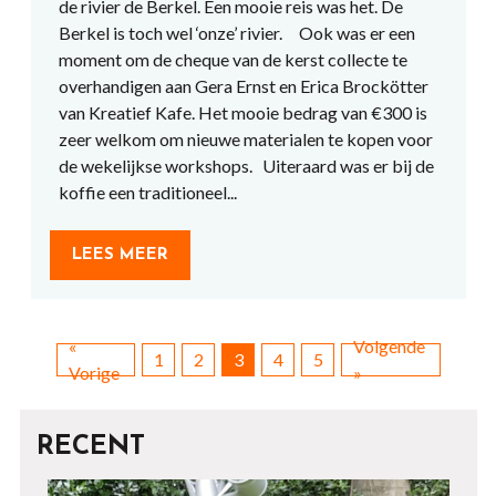
de rivier de Berkel. Een mooie reis was het. De
Berkel is toch wel ‘onze’ rivier. Ook was er een
moment om de cheque van de kerst collecte te
overhandigen aan Gera Ernst en Erica Brockötter
van Kreatief Kafe. Het mooie bedrag van €300 is
zeer welkom om nieuwe materialen te kopen voor
de wekelijkse workshops. Uiteraard was er bij de
koffie een traditioneel...
LEES MEER
«
Volgende
1
2
3
4
5
Vorige
»
RECENT