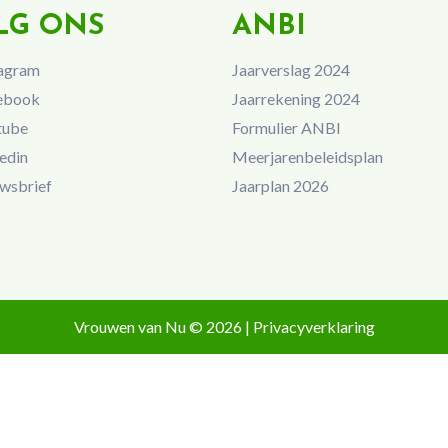
LG ONS
ANBI
agram
Jaarverslag 2024
ebook
Jaarrekening 2024
tube
Formulier ANBI
edin
Meerjarenbeleidsplan
wsbrief
Jaarplan 2026
Vrouwen van Nu © 2026 |
Privacyverklaring