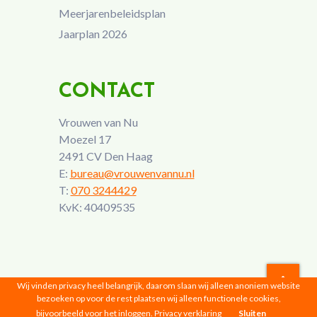
Meerjarenbeleidsplan
Jaarplan 2026
CONTACT
Vrouwen van Nu
Moezel 17
2491 CV Den Haag
E:
bureau@vrouwenvannu.nl
T:
070 3244429
KvK: 40409535
Wij vinden privacy heel belangrijk, daarom slaan wij alleen anoniem website
bezoeken op voor de rest plaatsen wij alleen functionele cookies,
Vrouwen van Nu © 2026 |
Privacyverklaring
bijvoorbeeld voor het inloggen.
Privacy verklaring
Sluiten