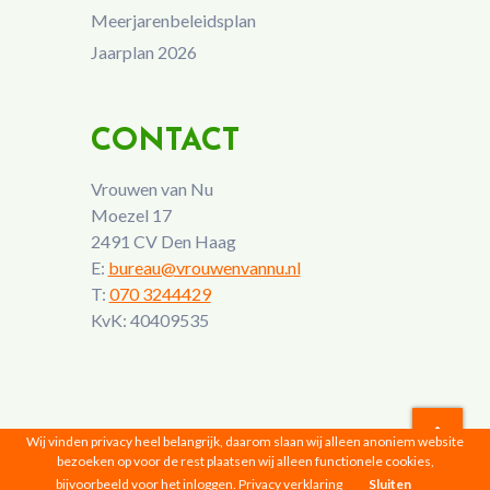
Meerjarenbeleidsplan
Jaarplan 2026
CONTACT
Vrouwen van Nu
Moezel 17
2491 CV Den Haag
E:
bureau@vrouwenvannu.nl
T:
070 3244429
KvK: 40409535
Wij vinden privacy heel belangrijk, daarom slaan wij alleen anoniem website
bezoeken op voor de rest plaatsen wij alleen functionele cookies,
Vrouwen van Nu © 2026 |
Privacyverklaring
bijvoorbeeld voor het inloggen.
Privacy verklaring
Sluiten