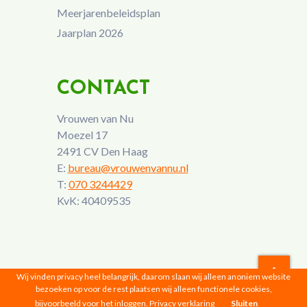
Meerjarenbeleidsplan
Jaarplan 2026
CONTACT
Vrouwen van Nu
Moezel 17
2491 CV Den Haag
E:
bureau@vrouwenvannu.nl
T:
070 3244429
KvK: 40409535
Wij vinden privacy heel belangrijk, daarom slaan wij alleen anoniem website
bezoeken op voor de rest plaatsen wij alleen functionele cookies,
Vrouwen van Nu © 2026 |
Privacyverklaring
bijvoorbeeld voor het inloggen.
Privacy verklaring
Sluiten