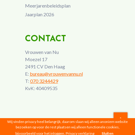
Meerjarenbeleidsplan
Jaarplan 2026
CONTACT
Vrouwen van Nu
Moezel 17
2491 CV Den Haag
E:
bureau@vrouwenvannu.nl
T:
070 3244429
KvK: 40409535
Wij vinden privacy heel belangrijk, daarom slaan wij alleen anoniem website
bezoeken op voor de rest plaatsen wij alleen functionele cookies,
Vrouwen van Nu © 2026 |
Privacyverklaring
bijvoorbeeld voor het inloggen.
Privacy verklaring
Sluiten