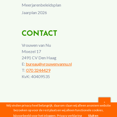
Meerjarenbeleidsplan
Jaarplan 2026
CONTACT
Vrouwen van Nu
Moezel 17
2491 CV Den Haag
E:
bureau@vrouwenvannu.nl
T:
070 3244429
KvK: 40409535
Wij vinden privacy heel belangrijk, daarom slaan wij alleen anoniem website
bezoeken op voor de rest plaatsen wij alleen functionele cookies,
Vrouwen van Nu © 2026 |
Privacyverklaring
bijvoorbeeld voor het inloggen.
Privacy verklaring
Sluiten