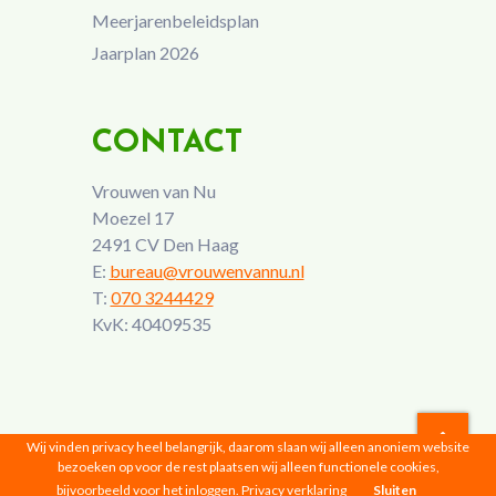
Meerjarenbeleidsplan
Jaarplan 2026
CONTACT
Vrouwen van Nu
Moezel 17
2491 CV Den Haag
E:
bureau@vrouwenvannu.nl
T:
070 3244429
KvK: 40409535
Wij vinden privacy heel belangrijk, daarom slaan wij alleen anoniem website
bezoeken op voor de rest plaatsen wij alleen functionele cookies,
Vrouwen van Nu © 2026 |
Privacyverklaring
bijvoorbeeld voor het inloggen.
Privacy verklaring
Sluiten