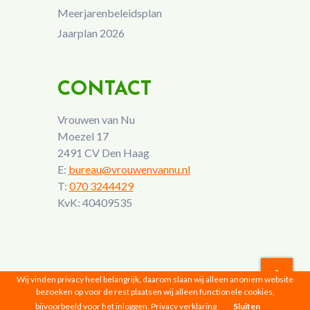
Meerjarenbeleidsplan
Jaarplan 2026
CONTACT
Vrouwen van Nu
Moezel 17
2491 CV Den Haag
E:
bureau@vrouwenvannu.nl
T:
070 3244429
KvK: 40409535
Wij vinden privacy heel belangrijk, daarom slaan wij alleen anoniem website
bezoeken op voor de rest plaatsen wij alleen functionele cookies,
Vrouwen van Nu © 2026 |
Privacyverklaring
bijvoorbeeld voor het inloggen.
Privacy verklaring
Sluiten