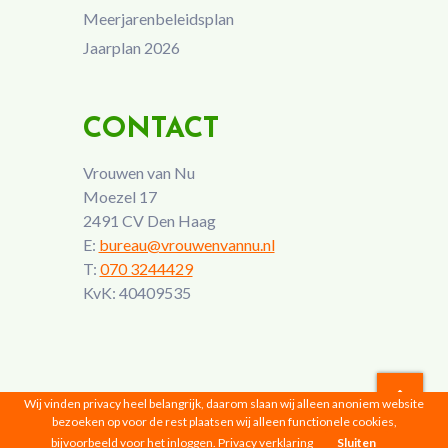
Meerjarenbeleidsplan
Jaarplan 2026
CONTACT
Vrouwen van Nu
Moezel 17
2491 CV Den Haag
E:
bureau@vrouwenvannu.nl
T:
070 3244429
KvK: 40409535
Wij vinden privacy heel belangrijk, daarom slaan wij alleen anoniem website
bezoeken op voor de rest plaatsen wij alleen functionele cookies,
Vrouwen van Nu © 2026 |
Privacyverklaring
bijvoorbeeld voor het inloggen.
Privacy verklaring
Sluiten