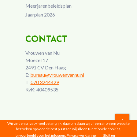
Meerjarenbeleidsplan
Jaarplan 2026
CONTACT
Vrouwen van Nu
Moezel 17
2491 CV Den Haag
E:
bureau@vrouwenvannu.nl
T:
070 3244429
KvK: 40409535
Wij vinden privacy heel belangrijk, daarom slaan wij alleen anoniem website
bezoeken op voor de rest plaatsen wij alleen functionele cookies,
Vrouwen van Nu © 2026 |
Privacyverklaring
bijvoorbeeld voor het inloggen.
Privacy verklaring
Sluiten