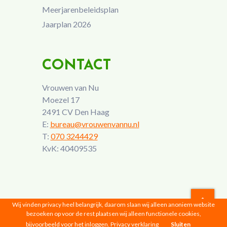
Meerjarenbeleidsplan
Jaarplan 2026
CONTACT
Vrouwen van Nu
Moezel 17
2491 CV Den Haag
E:
bureau@vrouwenvannu.nl
T:
070 3244429
KvK: 40409535
Wij vinden privacy heel belangrijk, daarom slaan wij alleen anoniem website
bezoeken op voor de rest plaatsen wij alleen functionele cookies,
Vrouwen van Nu © 2026 |
Privacyverklaring
bijvoorbeeld voor het inloggen.
Privacy verklaring
Sluiten