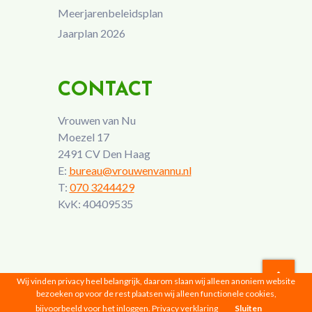
Meerjarenbeleidsplan
Jaarplan 2026
CONTACT
Vrouwen van Nu
Moezel 17
2491 CV Den Haag
E:
bureau@vrouwenvannu.nl
T:
070 3244429
KvK: 40409535
Wij vinden privacy heel belangrijk, daarom slaan wij alleen anoniem website
bezoeken op voor de rest plaatsen wij alleen functionele cookies,
Vrouwen van Nu © 2026 |
Privacyverklaring
bijvoorbeeld voor het inloggen.
Privacy verklaring
Sluiten