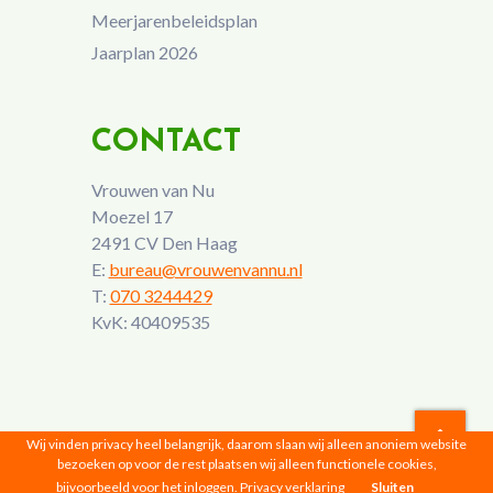
Meerjarenbeleidsplan
Jaarplan 2026
CONTACT
Vrouwen van Nu
Moezel 17
2491 CV Den Haag
E:
bureau@vrouwenvannu.nl
T:
070 3244429
KvK: 40409535
Wij vinden privacy heel belangrijk, daarom slaan wij alleen anoniem website
bezoeken op voor de rest plaatsen wij alleen functionele cookies,
Vrouwen van Nu © 2026 |
Privacyverklaring
bijvoorbeeld voor het inloggen.
Privacy verklaring
Sluiten