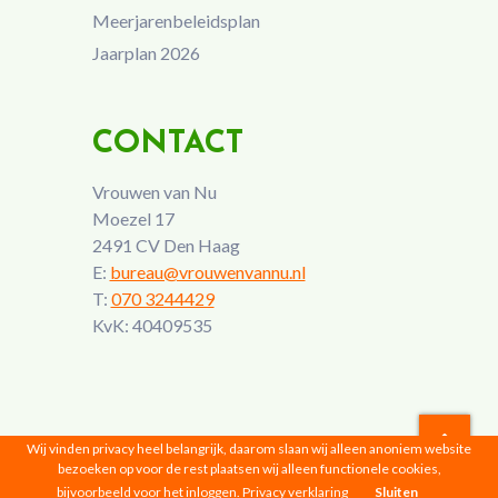
Meerjarenbeleidsplan
Jaarplan 2026
CONTACT
Vrouwen van Nu
Moezel 17
2491 CV Den Haag
E:
bureau@vrouwenvannu.nl
T:
070 3244429
KvK: 40409535
Wij vinden privacy heel belangrijk, daarom slaan wij alleen anoniem website
bezoeken op voor de rest plaatsen wij alleen functionele cookies,
Vrouwen van Nu © 2026 |
Privacyverklaring
bijvoorbeeld voor het inloggen.
Privacy verklaring
Sluiten