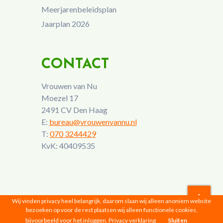
Meerjarenbeleidsplan
Jaarplan 2026
CONTACT
Vrouwen van Nu
Moezel 17
2491 CV Den Haag
E:
bureau@vrouwenvannu.nl
T:
070 3244429
KvK: 40409535
Wij vinden privacy heel belangrijk, daarom slaan wij alleen anoniem website
bezoeken op voor de rest plaatsen wij alleen functionele cookies,
Vrouwen van Nu © 2026 |
Privacyverklaring
bijvoorbeeld voor het inloggen.
Privacy verklaring
Sluiten