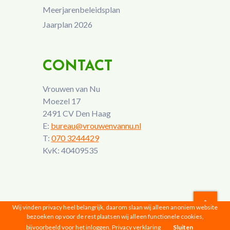
Meerjarenbeleidsplan
Jaarplan 2026
CONTACT
Vrouwen van Nu
Moezel 17
2491 CV Den Haag
E:
bureau@vrouwenvannu.nl
T:
070 3244429
KvK: 40409535
Wij vinden privacy heel belangrijk, daarom slaan wij alleen anoniem website
bezoeken op voor de rest plaatsen wij alleen functionele cookies,
Vrouwen van Nu © 2026 |
Privacyverklaring
bijvoorbeeld voor het inloggen.
Privacy verklaring
Sluiten