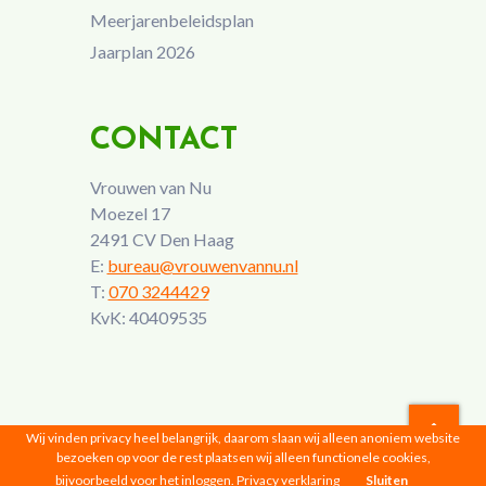
Meerjarenbeleidsplan
Jaarplan 2026
CONTACT
Vrouwen van Nu
Moezel 17
2491 CV Den Haag
E:
bureau@vrouwenvannu.nl
T:
070 3244429
KvK: 40409535
Wij vinden privacy heel belangrijk, daarom slaan wij alleen anoniem website
bezoeken op voor de rest plaatsen wij alleen functionele cookies,
Vrouwen van Nu © 2026 |
Privacyverklaring
bijvoorbeeld voor het inloggen.
Privacy verklaring
Sluiten