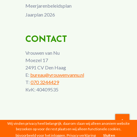
Meerjarenbeleidsplan
Jaarplan 2026
CONTACT
Vrouwen van Nu
Moezel 17
2491 CV Den Haag
E:
bureau@vrouwenvannu.nl
T:
070 3244429
KvK: 40409535
Wij vinden privacy heel belangrijk, daarom slaan wij alleen anoniem website
bezoeken op voor de rest plaatsen wij alleen functionele cookies,
Vrouwen van Nu © 2026 |
Privacyverklaring
bijvoorbeeld voor het inloggen.
Privacy verklaring
Sluiten