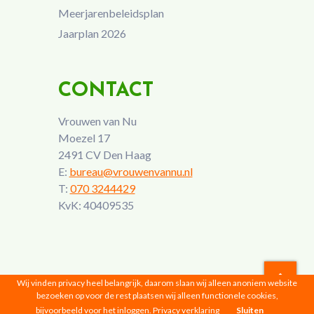
Meerjarenbeleidsplan
Jaarplan 2026
CONTACT
Vrouwen van Nu
Moezel 17
2491 CV Den Haag
E:
bureau@vrouwenvannu.nl
T:
070 3244429
KvK: 40409535
Wij vinden privacy heel belangrijk, daarom slaan wij alleen anoniem website
bezoeken op voor de rest plaatsen wij alleen functionele cookies,
Vrouwen van Nu © 2026 |
Privacyverklaring
bijvoorbeeld voor het inloggen.
Privacy verklaring
Sluiten