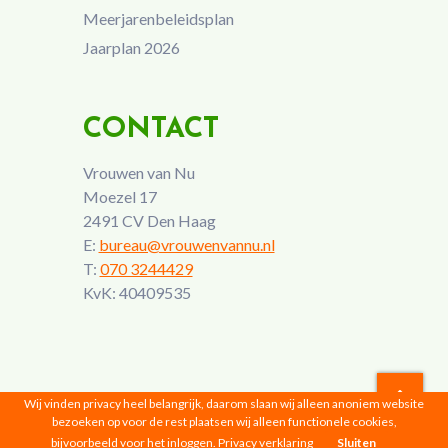
Meerjarenbeleidsplan
Jaarplan 2026
CONTACT
Vrouwen van Nu
Moezel 17
2491 CV Den Haag
E:
bureau@vrouwenvannu.nl
T:
070 3244429
KvK: 40409535
Wij vinden privacy heel belangrijk, daarom slaan wij alleen anoniem website
bezoeken op voor de rest plaatsen wij alleen functionele cookies,
Vrouwen van Nu © 2026 |
Privacyverklaring
bijvoorbeeld voor het inloggen.
Privacy verklaring
Sluiten