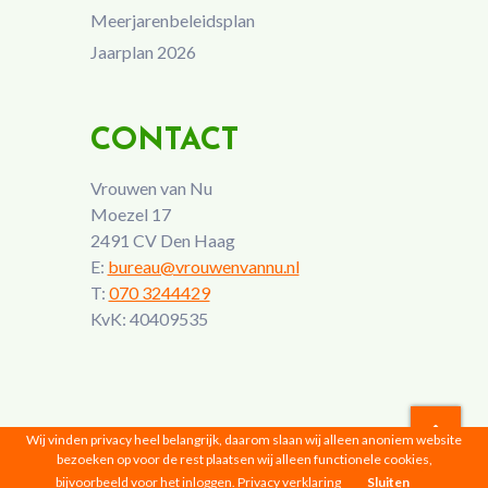
Meerjarenbeleidsplan
Jaarplan 2026
CONTACT
Vrouwen van Nu
Moezel 17
2491 CV Den Haag
E:
bureau@vrouwenvannu.nl
T:
070 3244429
KvK: 40409535
Wij vinden privacy heel belangrijk, daarom slaan wij alleen anoniem website
bezoeken op voor de rest plaatsen wij alleen functionele cookies,
Vrouwen van Nu © 2026 |
Privacyverklaring
bijvoorbeeld voor het inloggen.
Privacy verklaring
Sluiten