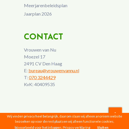
Meerjarenbeleidsplan
Jaarplan 2026
CONTACT
Vrouwen van Nu
Moezel 17
2491 CV Den Haag
E:
bureau@vrouwenvannu.nl
T:
070 3244429
KvK: 40409535
Wij vinden privacy heel belangrijk, daarom slaan wij alleen anoniem website
bezoeken op voor de rest plaatsen wij alleen functionele cookies,
Vrouwen van Nu © 2026 |
Privacyverklaring
bijvoorbeeld voor het inloggen.
Privacy verklaring
Sluiten